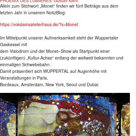
PHOENIX DES LUMIÈRES: Gustav Klimt
Allein zum Stichwort „Monet“ finden wir fünf Beiträge aus dem
letzten Jahr in unserem NotizBlog:
https://vokdamsatelierhaus.de/?s=Monet
Im Mittelpunkt unserer Aufmerksamkeit steht der Wuppertaler
Gaskessel mit
dem Visiodrom und der Monet–Show als Startpunkt einer
(zukünftigen) „Kultur-Achse“ entlang der weltweit bekannten und
einmaligen Schwebebahn.
Damit präsentiert sich WUPPERTAL auf Augenhöhe mit
Veranstaltungen in Paris,
Bordeaux, Amsterdam, New York, Seoul und Dubai.