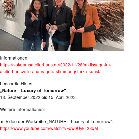
Informationen:
https://vokdamsatelierhaus.de/2022/11/28/midissage-im-
atelierhausvolles-haus-gute-stimmungstarke-kunst
/
Leocardia Hirtes
„Nature – Luxury of Tomorrow“
18. September 2022 bis 15. April 2023
Weitere Informationen:
► Video der Werkreihe „NATURE – Luxury of Tomorrow“:
https://www.youtube.com/watch?v=qw0UykL28qM