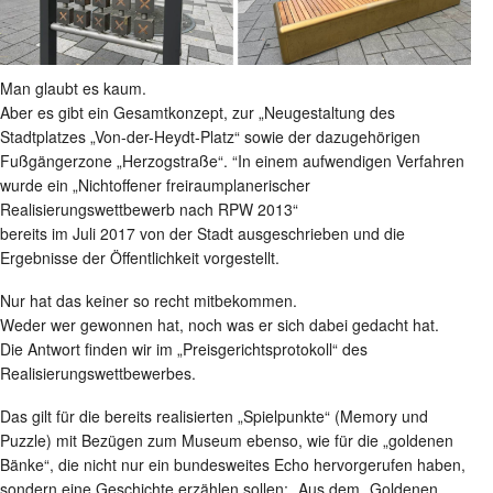
Man glaubt es kaum.
Aber es gibt ein Gesamtkonzept, zur „Neugestaltung des
Stadtplatzes „Von-der-Heydt-Platz“ sowie der dazugehörigen
Fußgängerzone „Herzogstraße“. “In einem aufwendigen Verfahren
wurde ein „Nichtoffener freiraumplanerischer
Realisierungswettbewerb nach RPW 2013“
bereits im Juli 2017 von der Stadt ausgeschrieben und die
Ergebnisse der Öffentlichkeit vorgestellt.
Nur hat das keiner so recht mitbekommen.
Weder wer gewonnen hat, noch was er sich dabei gedacht hat.
Die Antwort finden wir im „Preisgerichtsprotokoll“ des
Realisierungswettbewerbes.
Das gilt für die bereits realisierten „Spielpunkte“ (Memory und
Puzzle) mit Bezügen zum Museum ebenso, wie für die „goldenen
Bänke“, die nicht nur ein bundesweites Echo hervorgerufen haben,
sondern eine Geschichte erzählen sollen: „Aus dem „Goldenen