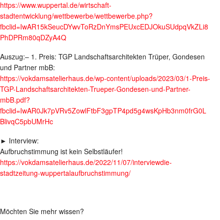
https://www.wuppertal.de/wirtschaft-
stadtentwicklung/wettbewerbe/wettbewerbe.php?
fbclid=IwAR15kSeucDYwvToRzDnYmsPEUxcEDJOkuSUdpqVkZLi8
PhDPRm80qDZyA4Q
Auszug:– 1. Preis: TGP Landschaftsarchitekten Trüper, Gondesen
und Partner mbB:
https://vokdamsatelierhaus.de/wp-content/uploads/2023/03/1-Preis-
TGP-Landschaftsarchitekten-Trueper-Gondesen-und-Partner-
mbB.pdf?
fbclid=IwAR0Jk7pVRv5ZowlFtbF3gpTP4pd5g4wsKpHb3nm0frG0L
BlivqC5pbUMrHc
► Interview:
Aufbruchstimmung ist kein Selbstläufer!
https://vokdamsatelierhaus.de/2022/11/07/interviewdie-
stadtzeitung-wuppertalaufbruchstimmung/
Möchten Sie mehr wissen?