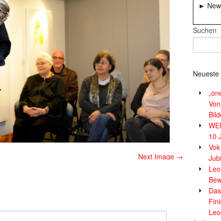
► News
Suchen
Neueste 
„on
Von
Bil
WE
10 
Vok
Next Image →
Jub
Leor
Bew
Das
Fin
Leo