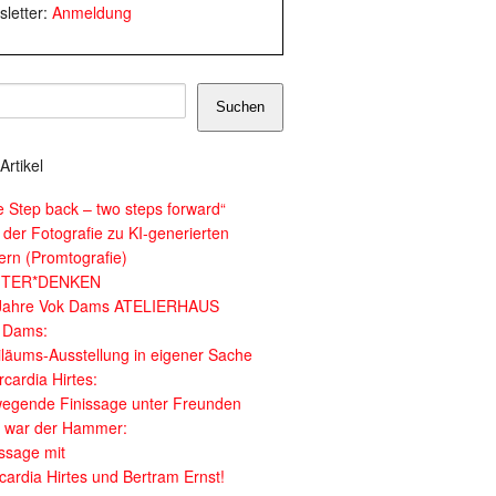
letter:
Anmeldung
Suchen
Artikel
e Step back – two steps forward“
 der Fotografie zu KI-generierten
dern (Promtografie)
ITER*DENKEN
Jahre Vok Dams ATELIERHAUS
 Dams:
iläums-Ausstellung in eigener Sache
cardia Hirtes:
egende Finissage unter Freunden
 war der Hammer:
issage mit
cardia Hirtes und Bertram Ernst!